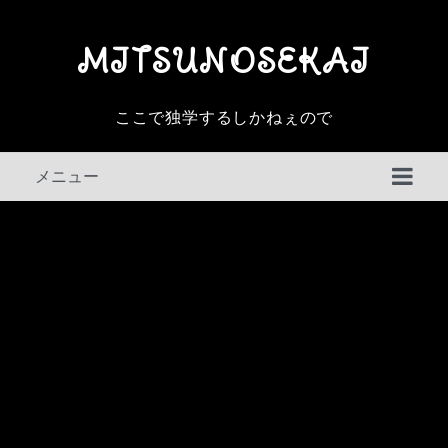
MITSUNOSEKAI
ここで独学するしかねぇので
メニュー
判例百選
その他の判例
民事訴訟法