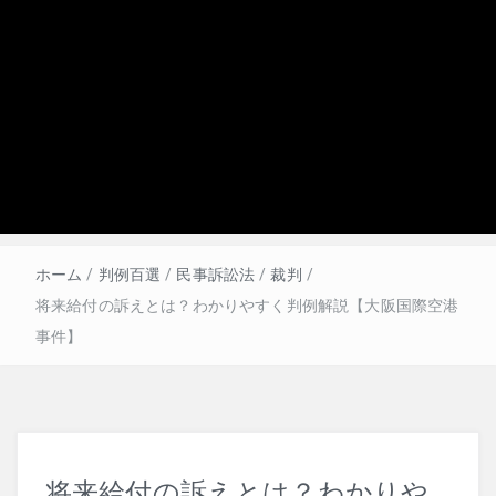
刑事訴訟法
改正法
ホーム
/
判例百選
/
民事訴訟法
/
裁判
/
将来給付の訴えとは？わかりやすく判例解説【大阪国際空港
犯罪論
事件】
将来給付の訴えとは？わかりや