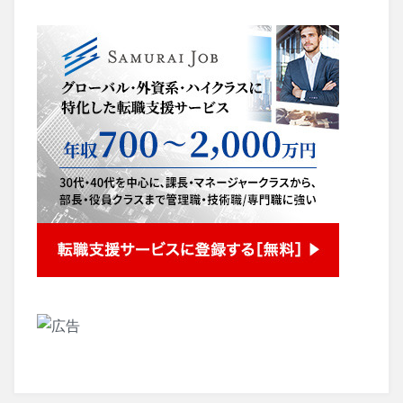
カ
イ
ブ