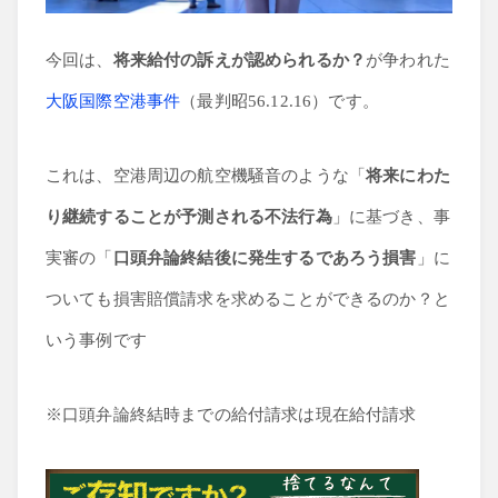
経済学
今回は、
将来給付の訴えが認められるか？
が争われた
大阪国際空港事件
（最判昭56.12.16）です。
これは、空港周辺の航空機騒音のような「
将来にわた
り継続することが予測される不法行為
」に基づき、事
実審の「
口頭弁論終結後に発生するであろう損害
」に
ついても損害賠償請求を求めることができるのか？と
いう事例です
※口頭弁論終結時までの給付請求は現在給付請求