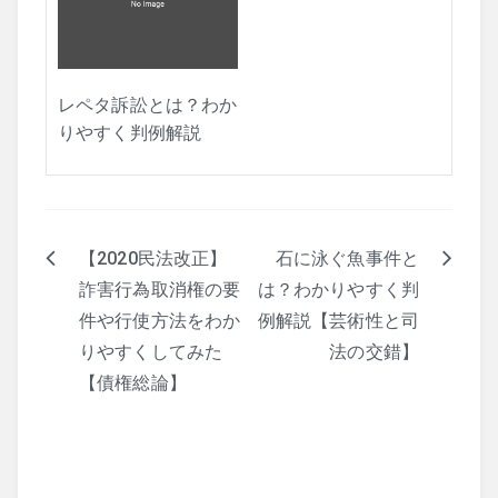
レペタ訴訟とは？わか
りやすく判例解説
【2020民法改正】
石に泳ぐ魚事件と
投
詐害行為取消権の要
は？わかりやすく判
稿
件や行使方法をわか
例解説【芸術性と司
ナ
りやすくしてみた
法の交錯】
【債権総論】
ビ
ゲ
ー