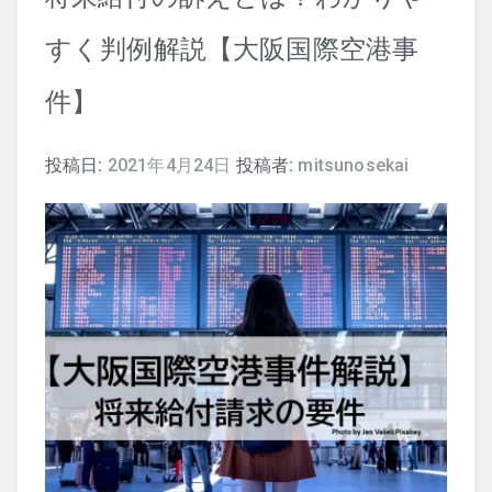
すく判例解説【大阪国際空港事
司法試験
件】
行政書士
投稿日:
2021年4月24日
投稿者:
mitsunosekai
株式
暗号資産
会計学