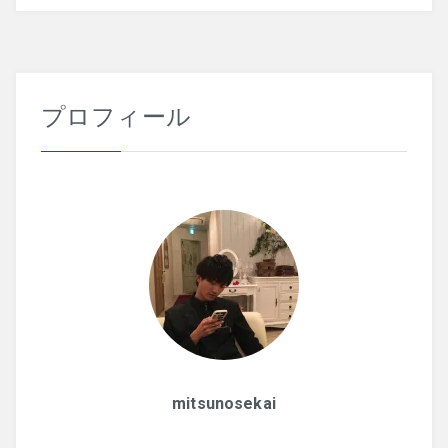
シ
ョ
ン
プロフィール
mitsunosekai