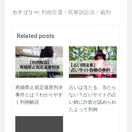
カテゴリー:
判例百選
・
民事訴訟法
・
裁判
Related posts
再婚禁止規定違憲判決
占いは当たる、当たら
事件とは？わかりやす
ない？占いサイトの占
く判例解説
い師に詐欺が認められ
たよって判例