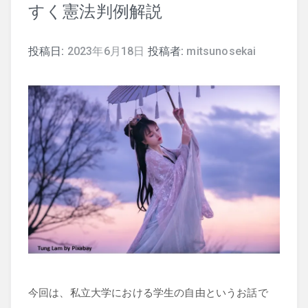
すく憲法判例解説
司法試験
投稿日:
2023年6月18日
投稿者:
mitsunosekai
行政書士
株式
暗号資産
今回は、私立大学における学生の自由というお話で
会計学