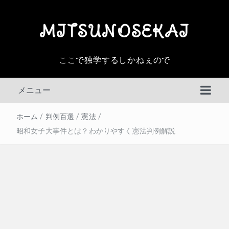
MITSUNOSEKAI
ここで独学するしかねぇので
メニュー
ホーム
/
判例百選
/
憲法
/
昭和女子大事件とは？わかりやすく憲法判例解説
判例百選
その他の判例
民事訴訟法