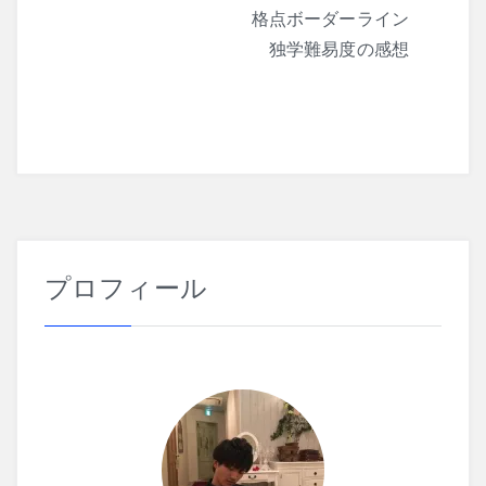
ナ
格点ボーダーライン
独学難易度の感想
ビ
ゲ
ー
シ
ョ
ン
プロフィール