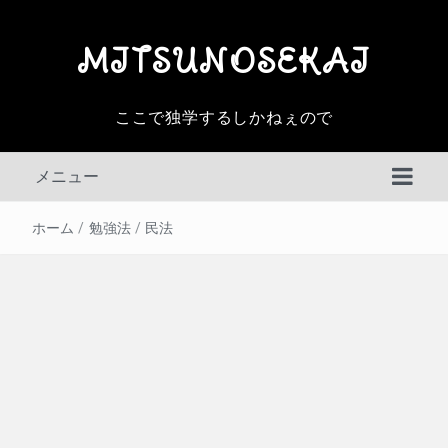
MITSUNOSEKAI
ここで独学するしかねぇので
メニュー
ホーム
/
勉強法
/
民法
判例百選
その他の判例
民事訴訟法