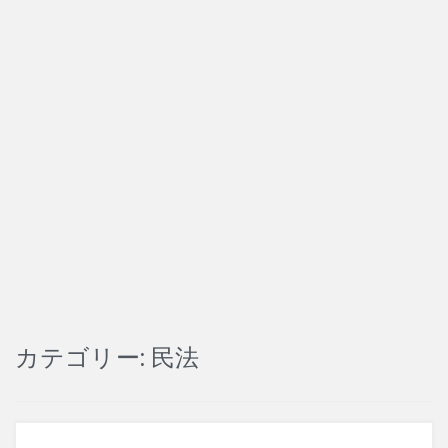
刑事訴訟法
改正法
犯罪論
カテゴリー:
民法