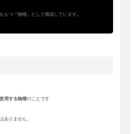
をもつ「物権」として構成しています。
使用する物権
のことです
はありません。