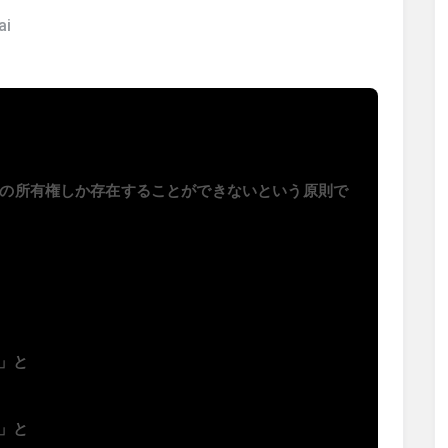
ai
つの所有権しか存在することができない
という原則で
」と
」と