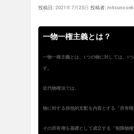
投稿日:
2021年7月25日
投稿者:
mitsunosek
一物一権主義とは？
一物一権主義とは、
1つの物に対しては、1
す。
近代物権法では、
物に対する排他的支配を内容とする「所有権
その所有権を基礎として成立する「制限物権