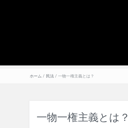
ホーム
/
民法
/
一物一権主義とは？
一物一権主義とは