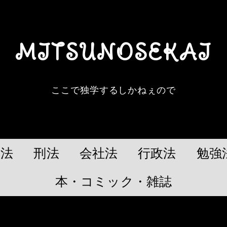
MITSUNOSEKAI
ここで独学するしかねぇので
民法
刑法
会社法
行政法
勉強
本・コミック・雑誌