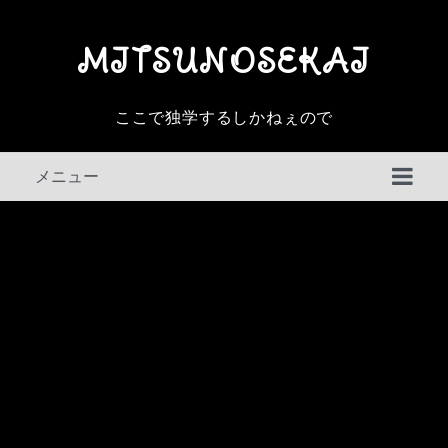
MITSUNOSEKAI
ここで独学するしかねぇので
メニュー
判例百選
その他の判例
民事訴訟法