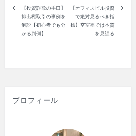
【投資詐欺の手口】
【オフィスビル投資
投
排出権取引の事例を
で絶対見るべき指
稿
解説【初心者でも分
標】空室率では本質
ナ
かる判例】
を見誤る
ビ
ゲ
ー
シ
ョ
プロフィール
ン