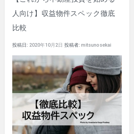
人向け】収益物件スペック徹底
司法試験
比較
行政書士
投稿日:
2020年10月2日
投稿者:
mitsunosekai
株式
暗号資産
会計学