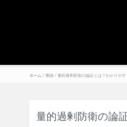
ホーム
/
刑法
/
量的過剰防衛の論証とは？わかりやす
量的過剰防衛の論