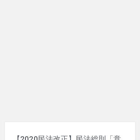
刑事訴訟法
改正法
犯罪論
【2020民法改正】民法総則「意