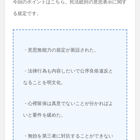
今回のポイントはこちら。民法総則の意思表示に関す
経済学
る規定です。
・意思無能力の規定が新設された。
・法律行為も内容しだいで公序良俗違反と
なることを明文化。
・心裡留保は真意でないことが分かればよ
いと要件を緩めた。
・無効を第三者に対抗することができない