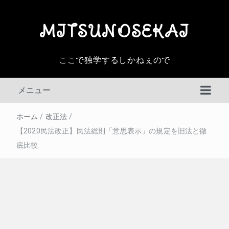
MITSUNOSEKAI
ここで独学するしかねぇので
メニュー
ホーム
/
改正法
/
【2020民法改正】民法総則「意思表示」の規定を旧法と徹
底比較
判例百選
その他の判例
民事訴訟法