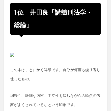
経済学
1位 井田良「講義刑法学・
総論」
この本は、とにかく詳細です。自分が何度も繰り返し
使ったもの。
網羅性、詳細な内容、中立性を保ちながらの論点の考
察がよくされているなという印象です。