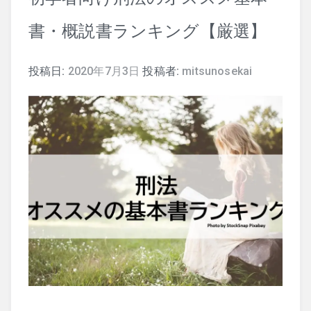
書・概説書ランキング【厳選】
司法試験
投稿日:
2020年7月3日
投稿者:
mitsunosekai
行政書士
株式
暗号資産
会計学