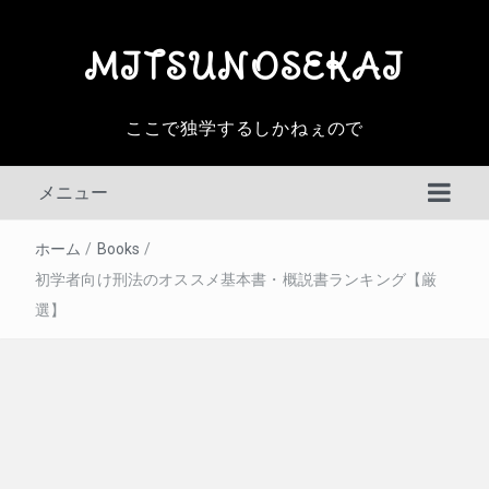
MITSUNOSEKAI
ここで独学するしかねぇので
メニュー
ホーム
/
Books
/
初学者向け刑法のオススメ基本書・概説書ランキング【厳
選】
判例百選
その他の判例
民事訴訟法