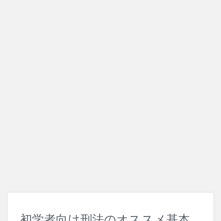
刑事訴訟法
改正法
犯罪論
初学者向け刑法のオススメ基本