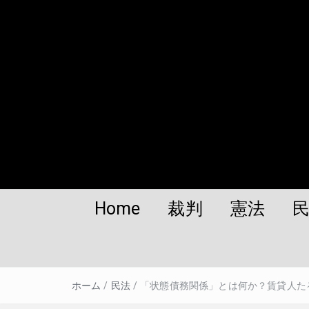
Home
裁判
憲法
ホーム
/
民法
/
「状態債務関係」とは何か？賃貸人た